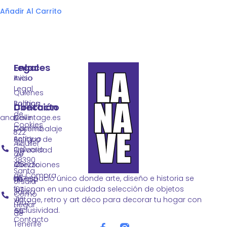
Añadir Al Carrito
Legal
Enlaces
Aviso
Inicio
Legal
Quienes
Política
somos
Contacto
Dirección
de
lanavevintage.es
Calle
El
Cookies
Camino
Desembalaje
822
Antiguo
Política de
10
Alquiler
Calvario
Privacidad
20
de
38390
25
Condiciones
Atrezzo
Santa
de Compra
Un espacio único donde arte, diseño e historia se
667
Tienda
Úrsula
fusionan en una cuidada selección de objetos
67
Santa
Como
vintage, retro y art déco para decorar tu hogar con
07
Cruz
Llegar
exclusividad.
55
de
Contacto
Tenerife