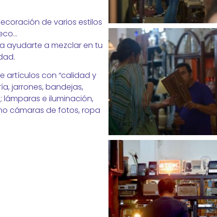
coración de varios estilos
deco…
a ayudarte a mezclar en tu
idad.
 artículos con “calidad y
ía, jarrones, bandejas,
; lámparas e iluminación,
omo cámaras de fotos, ropa