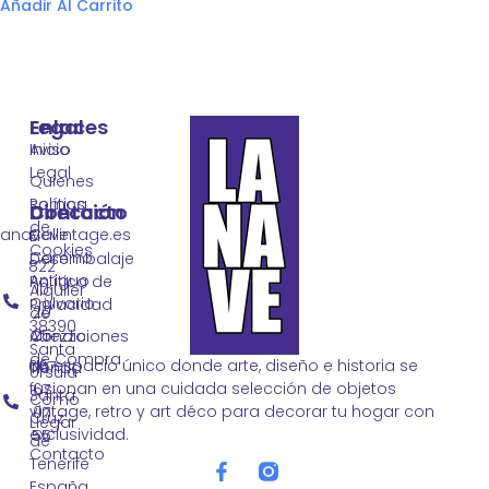
Añadir Al Carrito
Legal
Enlaces
Aviso
Inicio
Legal
Quienes
Política
somos
Contacto
Dirección
de
lanavevintage.es
Calle
El
Cookies
Camino
Desembalaje
822
Antiguo
Política de
10
Alquiler
Calvario
Privacidad
20
de
38390
25
Condiciones
Atrezzo
Santa
de Compra
Un espacio único donde arte, diseño e historia se
667
Tienda
Úrsula
fusionan en una cuidada selección de objetos
67
Santa
Como
vintage, retro y art déco para decorar tu hogar con
07
Cruz
Llegar
exclusividad.
55
de
Contacto
Tenerife
España